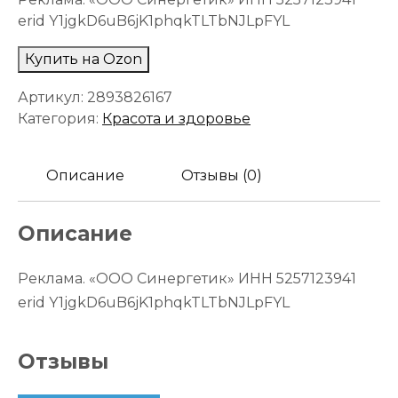
erid Y1jgkD6uB6jK1phqkTLTbNJLpFYL
Купить на Ozon
Артикул:
2893826167
Категория:
Красота и здоровье
Описание
Отзывы (0)
Описание
Реклама. «ООО Синергетик» ИНН 5257123941
erid Y1jgkD6uB6jK1phqkTLTbNJLpFYL
Отзывы