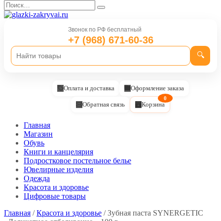
Перейти
Search
к
for:
содержанию
Звонок по РФ бесплатный
+7 (968) 671-60-36
🔍
Оплата и доставка
Оформление заказа
0
Обратная связь
Корзина
Главная
Магазин
Обувь
Книги и канцелярия
Подростковое постельное белье
Ювелирные изделия
Одежда
Красота и здоровье
Цифровые товары
Главная
/
Красота и здоровье
/ Зубная паста SYNERGETIC