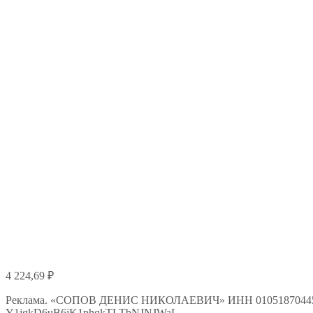
4 224,69
₽
Реклама. «СОПОВ ДЕНИС НИКОЛАЕВИЧ» ИНН 010518704450
Y1jgkD6uB6jK1phqkTLTbNJNJWaL