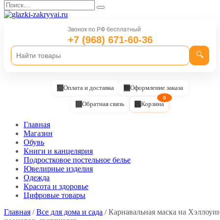
Перейти
Search
к
for:
содержанию
Звонок по РФ бесплатный
+7 (968) 671-60-36
🔍
Оплата и доставка
Оформление заказа
0
Обратная связь
Корзина
Главная
Магазин
Обувь
Книги и канцелярия
Подростковое постельное белье
Ювелирные изделия
Одежда
Красота и здоровье
Цифровые товары
Главная
/
Все для дома и сада
/ Карнавальная маска на Хэллоуи