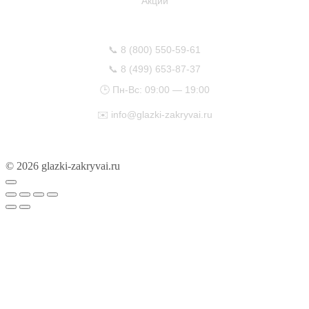
Акции
КОНТАКТЫ
📞
8 (800) 550-59-61
📞
8 (499) 653-87-37
🕒 Пн-Вс: 09:00 — 19:00
✉️
info@glazki-zakryvai.ru
© 2026 glazki-zakryvai.ru