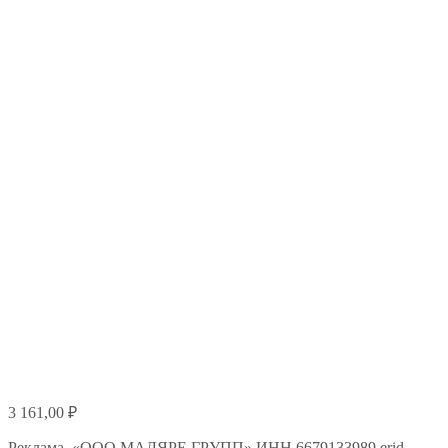
3 161,00
₽
Реклама. «ООО МАЛЯРЕ ГРУПП» ИНН 6679133989 erid