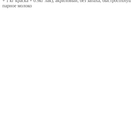
+ 1 кг краска + 0.9кг лак), акриловый, без запаха, быстросохн
парное молоко