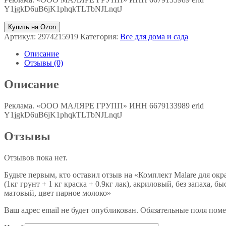
Y1jgkD6uB6jK1phqkTLTbNJLnqtJ
Купить на Ozon
Артикул:
2974215919
Категория:
Все для дома и сада
Описание
Отзывы (0)
Описание
Реклама. «ООО МАЛЯРЕ ГРУПП» ИНН 6679133989 erid
Y1jgkD6uB6jK1phqkTLTbNJLnqtJ
Отзывы
Отзывов пока нет.
Будьте первым, кто оставил отзыв на «Комплект Malare для ок
(1кг грунт + 1 кг краска + 0.9кг лак), акриловый, без запаха, 
матовый, цвет парное молоко»
Ваш адрес email не будет опубликован.
Обязательные поля пом