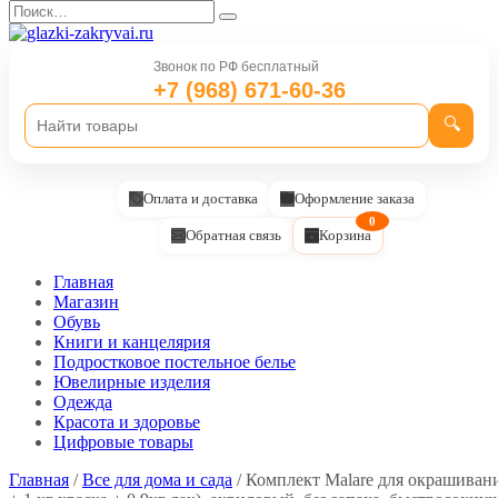
Перейти
Search
к
for:
содержанию
Звонок по РФ бесплатный
+7 (968) 671-60-36
🔍
Оплата и доставка
Оформление заказа
0
Обратная связь
Корзина
Главная
Магазин
Обувь
Книги и канцелярия
Подростковое постельное белье
Ювелирные изделия
Одежда
Красота и здоровье
Цифровые товары
Главная
/
Все для дома и сада
/ Комплект Malare для окрашивани