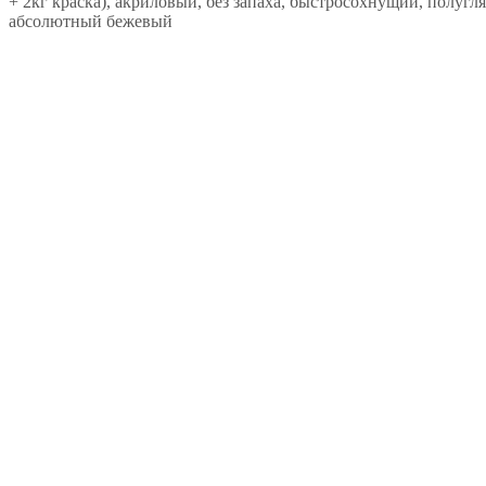
+ 2кг краска), акриловый, без запаха, быстросохнущий, полугл
абсолютный бежевый