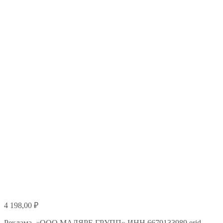
4 198,00
₽
Реклама. «ООО МАЛЯРЕ ГРУПП» ИНН 6679133989 erid