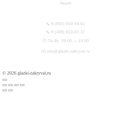
Акции
КОНТАКТЫ
📞
8 (800) 550-59-61
📞
8 (499) 653-87-37
🕒 Пн-Вс: 09:00 — 19:00
✉️
info@glazki-zakryvai.ru
© 2026 glazki-zakryvai.ru