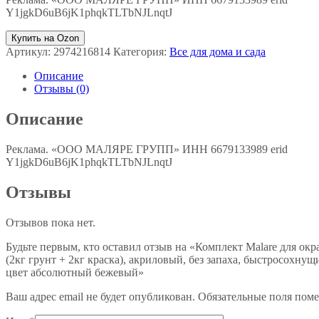
Y1jgkD6uB6jK1phqkTLTbNJLnqtJ
Купить на Ozon
Артикул:
2974216814
Категория:
Все для дома и сада
Описание
Отзывы (0)
Описание
Реклама. «ООО МАЛЯРЕ ГРУПП» ИНН 6679133989 erid
Y1jgkD6uB6jK1phqkTLTbNJLnqtJ
Отзывы
Отзывов пока нет.
Будьте первым, кто оставил отзыв на «Комплект Malare для ок
(2кг грунт + 2кг краска), акриловый, без запаха, быстросохну
цвет абсолютный бежевый»
Ваш адрес email не будет опубликован.
Обязательные поля пом