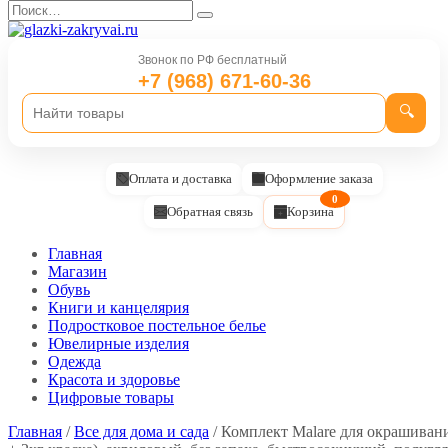
Перейти
Search
к
for:
содержанию
Звонок по РФ бесплатный
+7 (968) 671-60-36
🔍
Оплата и доставка
Оформление заказа
0
Обратная связь
Корзина
Главная
Магазин
Обувь
Книги и канцелярия
Подростковое постельное белье
Ювелирные изделия
Одежда
Красота и здоровье
Цифровые товары
Главная
/
Все для дома и сада
/ Комплект Malare для окрашивани