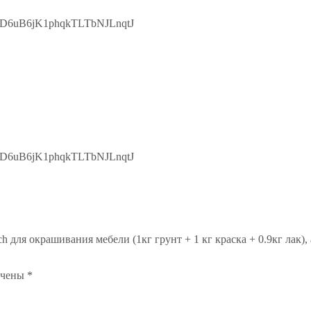
kD6uB6jK1phqkTLTbNJLnqtJ
kD6uB6jK1phqkTLTbNJLnqtJ
h для окрашивания мебели (1кг грунт + 1 кг краска + 0.9кг лак)
ечены
*