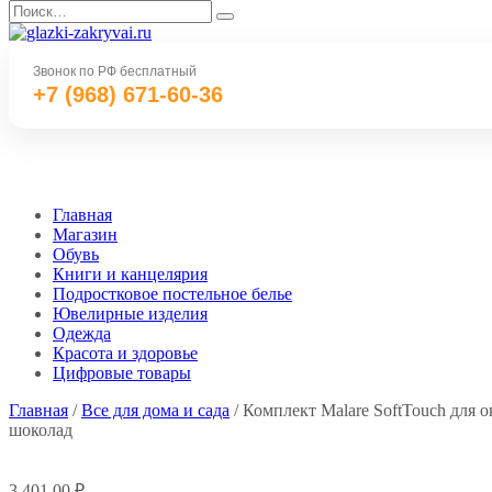
Перейти
Search
к
for:
содержанию
Звонок по РФ бесплатный
+7 (968) 671-60-36
Главная
Магазин
Обувь
Книги и канцелярия
Подростковое постельное белье
Ювелирные изделия
Одежда
Красота и здоровье
Цифровые товары
Главная
/
Все для дома и сада
/ Комплект Malare SoftTouch для 
шоколад
3 401,00
₽