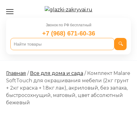
Перейти
к
содержанию
Звонок по РФ бесплатный
+7 (968) 671-60-36
🔍
Главная
/
Все для дома и сада
/ Комплект Malare
SoftTouch для окрашивания мебели (2кг грунт
+ 2кг краска + 1.8кг лак), акриловый, без запаха,
быстросохнущий, матовый, цвет абсолютный
бежевый