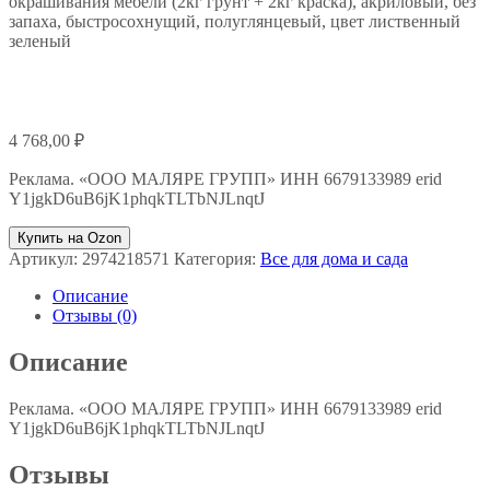
окрашивания мебели (2кг грунт + 2кг краска), акриловый, без
запаха, быстросохнущий, полуглянцевый, цвет лиственный
зеленый
4 768,00
₽
Реклама. «ООО МАЛЯРЕ ГРУПП» ИНН 6679133989 erid
Y1jgkD6uB6jK1phqkTLTbNJLnqtJ
Купить на Ozon
Артикул:
2974218571
Категория:
Все для дома и сада
Описание
Отзывы (0)
Описание
Реклама. «ООО МАЛЯРЕ ГРУПП» ИНН 6679133989 erid
Y1jgkD6uB6jK1phqkTLTbNJLnqtJ
Отзывы