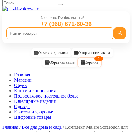
Перейти
Search
к
for:
содержанию
Звонок по РФ бесплатный
+7 (968) 671-60-36
🔍
Оплата и доставка
Оформление заказа
0
Обратная связь
Корзина
Главная
Магазин
Обувь
Книги и канцелярия
Подростковое постельное белье
Ювелирные изделия
Одежда
Красота и здоровье
Цифровые товары
Главная
/
Все для дома и сада
/ Комплект Malare SoftTouch для