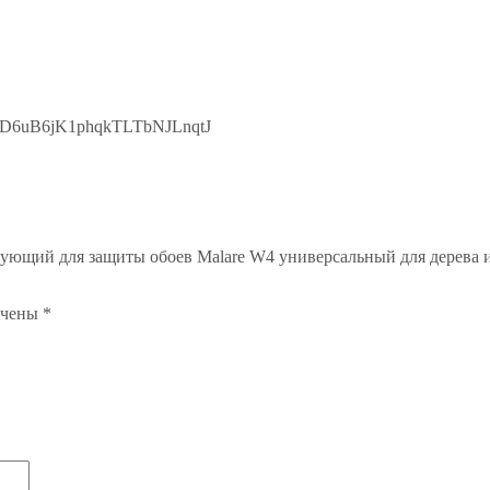
kD6uB6jK1phqkTLTbNJLnqtJ
рующий для защиты обоев Malare W4 универсальный для дерева 
ечены
*