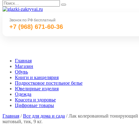
Перейти
Search
к
for:
содержанию
Звонок по РФ бесплатный
+7 (968) 671-60-36
Главная
Магазин
Обувь
Книги и канцелярия
Подростковое постельное белье
Ювелирные изделия
Одежда
Красота и здоровье
Цифровые товары
Главная
/
Все для дома и сада
/ Лак колерованный тонирующий д
матовый, тик, 9 кг.