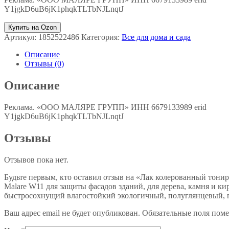
Y1jgkD6uB6jK1phqkTLTbNJLnqtJ
Купить на Ozon
Артикул:
1852522486
Категория:
Все для дома и сада
Описание
Отзывы (0)
Описание
Реклама. «ООО МАЛЯРЕ ГРУПП» ИНН 6679133989 erid
Y1jgkD6uB6jK1phqkTLTbNJLnqtJ
Отзывы
Отзывов пока нет.
Будьте первым, кто оставил отзыв на «Лак колерованный тон
Malare W11 для защиты фасадов зданий, для дерева, камня и ки
быстросохнущий влагостойкий экологичный, полуглянцевый, па
Ваш адрес email не будет опубликован.
Обязательные поля пом