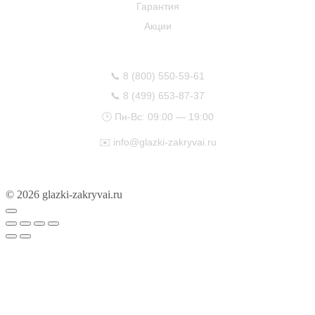
Гарантия
Акции
КОНТАКТЫ
📞
8 (800) 550-59-61
📞
8 (499) 653-87-37
🕒 Пн-Вс: 09:00 — 19:00
✉️
info@glazki-zakryvai.ru
© 2026 glazki-zakryvai.ru