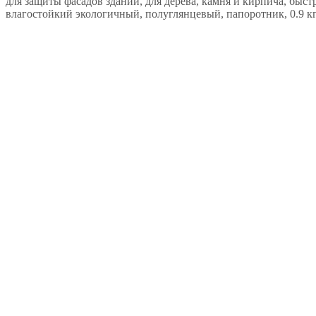
для защиты фасадов зданий, для дерева, камня и кирпича, быс
влагостойкий экологичный, полуглянцевый, папоротник, 0.9 кг