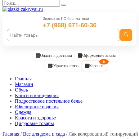
Перейти
Search
к
for:
содержанию
Звонок по РФ бесплатный
+7 (968) 671-60-36
🔍
Оплата и доставка
Оформление заказа
0
Обратная связь
Корзина
Главная
Магазин
Обувь
Книги и канцелярия
Подростковое постельное белье
Ювелирные изделия
Одежда
Красота и здоровье
Цифровые товары
Главная
/
Все для дома и сада
/ Лак колерованный тонирующий 