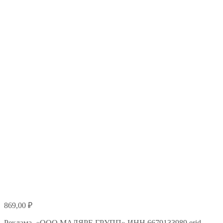
869,00
₽
Реклама. «ООО МАЛЯРЕ ГРУПП» ИНН 6679133989 erid