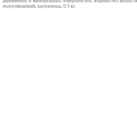
деревянных и минеральных поверхностей, водный без запаха 
полуглянцевый, калужница, 0.5 кг.