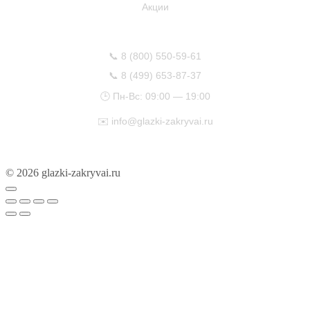
Акции
КОНТАКТЫ
📞
8 (800) 550-59-61
📞
8 (499) 653-87-37
🕒 Пн-Вс: 09:00 — 19:00
✉️
info@glazki-zakryvai.ru
© 2026 glazki-zakryvai.ru