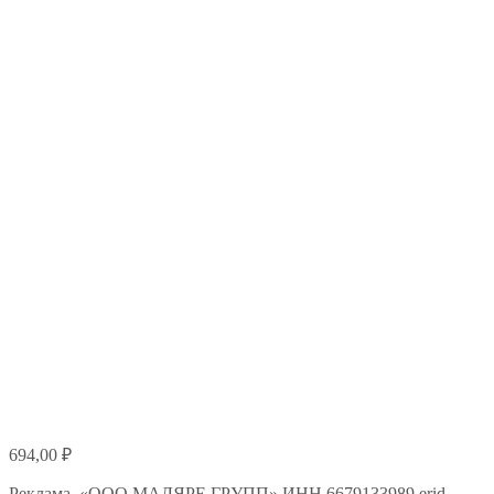
694,00
₽
Реклама. «ООО МАЛЯРЕ ГРУПП» ИНН 6679133989 erid