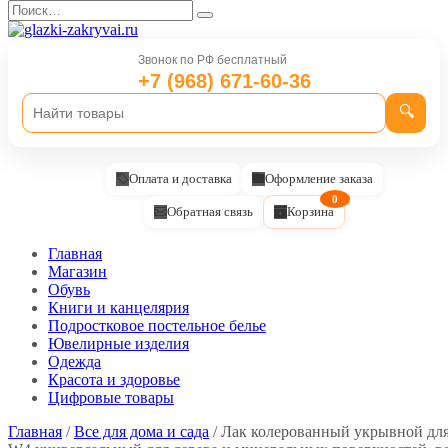
Перейти
Search
к
for:
содержанию
Звонок по РФ бесплатный
+7 (968) 671-60-36
🔍
Оплата и доставка
Оформление заказа
0
Обратная связь
Корзина
Главная
Магазин
Обувь
Книги и канцелярия
Подростковое постельное белье
Ювелирные изделия
Одежда
Красота и здоровье
Цифровые товары
Главная
/
Все для дома и сада
/ Лак колерованный укрывной для