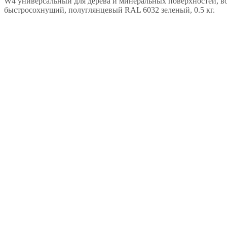
W4 универсальный для дерева и минеральных поверхностей, во
быстросохнущий, полуглянцевый RAL 6032 зеленый, 0.5 кг.