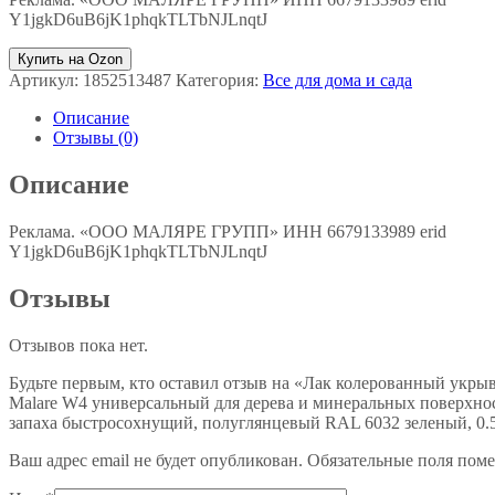
Y1jgkD6uB6jK1phqkTLTbNJLnqtJ
Купить на Ozon
Артикул:
1852513487
Категория:
Все для дома и сада
Описание
Отзывы (0)
Описание
Реклама. «ООО МАЛЯРЕ ГРУПП» ИНН 6679133989 erid
Y1jgkD6uB6jK1phqkTLTbNJLnqtJ
Отзывы
Отзывов пока нет.
Будьте первым, кто оставил отзыв на «Лак колерованный укры
Malare W4 универсальный для дерева и минеральных поверхнос
запаха быстросохнущий, полуглянцевый RAL 6032 зеленый, 0.5
Ваш адрес email не будет опубликован.
Обязательные поля пом