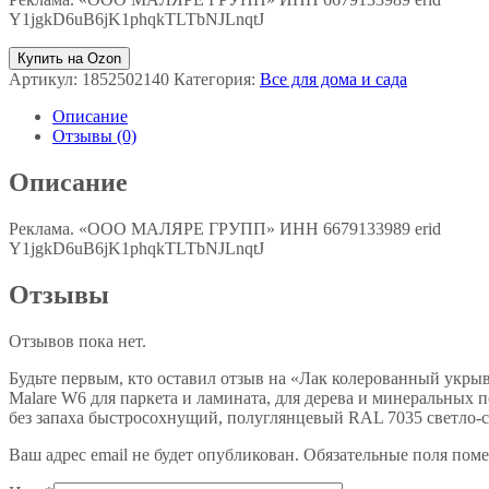
Y1jgkD6uB6jK1phqkTLTbNJLnqtJ
Купить на Ozon
Артикул:
1852502140
Категория:
Все для дома и сада
Описание
Отзывы (0)
Описание
Реклама. «ООО МАЛЯРЕ ГРУПП» ИНН 6679133989 erid
Y1jgkD6uB6jK1phqkTLTbNJLnqtJ
Отзывы
Отзывов пока нет.
Будьте первым, кто оставил отзыв на «Лак колерованный укры
Malare W6 для паркета и ламината, для дерева и минеральных 
без запаха быстросохнущий, полуглянцевый RAL 7035 светло-се
Ваш адрес email не будет опубликован.
Обязательные поля пом