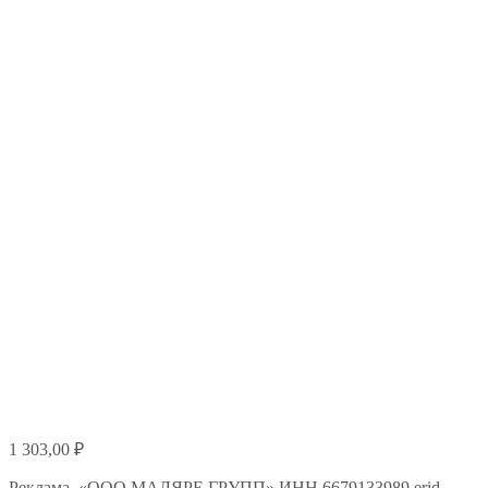
1 303,00
₽
Реклама. «ООО МАЛЯРЕ ГРУПП» ИНН 6679133989 erid