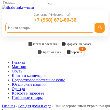
Перейти
Search
к
for:
содержанию
Звонок по РФ бесплатный
+7 (968) 671-60-36
🔍
Оплата и доставка
Оформление заказа
0
Обратная связь
Корзина
Главная
Магазин
Обувь
Книги и канцелярия
Подростковое постельное белье
Ювелирные изделия
Одежда
Красота и здоровье
Цифровые товары
Главная
/
Все для дома и сада
/ Лак колерованный укрывной для