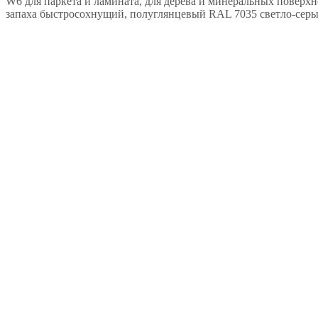
W6 для паркета и ламината, для дерева и минеральных поверхн
запаха быстросохнущий, полуглянцевый RAL 7035 светло-серый,