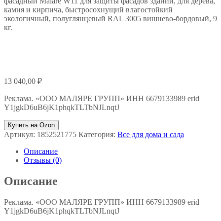
фасадный Malare W11 для защиты фасадов зданий, для дерева,
камня и кирпича, быстросохнущий влагостойкий
экологичный, полуглянцевый RAL 3005 вишнево-бордовый, 9
кг.
13 040,00
₽
Реклама. «ООО МАЛЯРЕ ГРУПП» ИНН 6679133989 erid
Y1jgkD6uB6jK1phqkTLTbNJLnqtJ
Купить на Ozon
Артикул:
1852521775
Категория:
Все для дома и сада
Описание
Отзывы (0)
Описание
Реклама. «ООО МАЛЯРЕ ГРУПП» ИНН 6679133989 erid
Y1jgkD6uB6jK1phqkTLTbNJLnqtJ