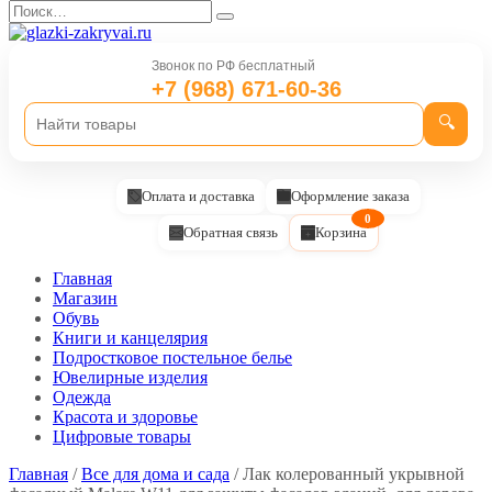
Перейти
Search
к
for:
содержанию
Звонок по РФ бесплатный
+7 (968) 671-60-36
🔍
Оплата и доставка
Оформление заказа
0
Обратная связь
Корзина
Главная
Магазин
Обувь
Книги и канцелярия
Подростковое постельное белье
Ювелирные изделия
Одежда
Красота и здоровье
Цифровые товары
Главная
/
Все для дома и сада
/ Лак колерованный укрывной