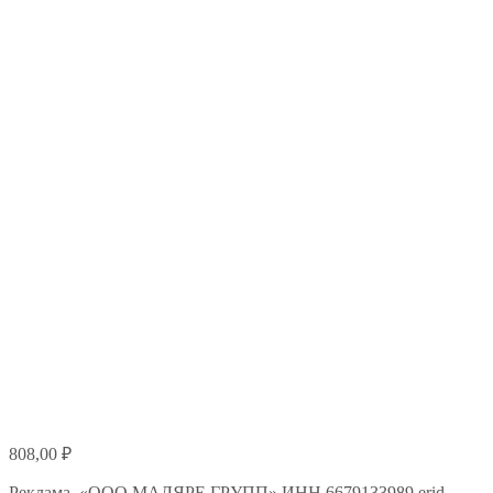
808,00
₽
Реклама. «ООО МАЛЯРЕ ГРУПП» ИНН 6679133989 erid