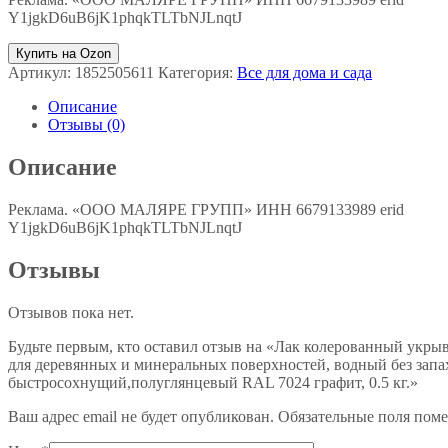
Y1jgkD6uB6jK1phqkTLTbNJLnqtJ
Купить на Ozon
Артикул:
1852505611
Категория:
Все для дома и сада
Описание
Отзывы (0)
Описание
Реклама. «ООО МАЛЯРЕ ГРУПП» ИНН 6679133989 erid
Y1jgkD6uB6jK1phqkTLTbNJLnqtJ
Отзывы
Отзывов пока нет.
Будьте первым, кто оставил отзыв на «Лак колерованный укры
для деревянных и минеральных поверхностей, водный без запа
быстросохнущий,полуглянцевый RAL 7024 графит, 0.5 кг.»
Ваш адрес email не будет опубликован.
Обязательные поля пом