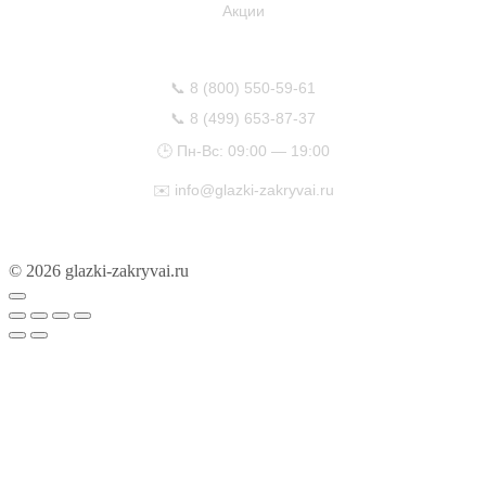
Акции
КОНТАКТЫ
📞
8 (800) 550-59-61
📞
8 (499) 653-87-37
🕒 Пн-Вс: 09:00 — 19:00
✉️
info@glazki-zakryvai.ru
© 2026 glazki-zakryvai.ru