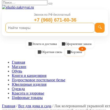
Перейти
Search
к
for:
содержанию
Звонок по РФ бесплатный
+7 (968) 671-60-36
🔍
Оплата и доставка
Оформление заказа
0
Обратная связь
Корзина
Главная
Магазин
Обувь
Книги и канцелярия
Подростковое постельное белье
Ювелирные изделия
Одежда
Красота и здоровье
Цифровые товары
Главная
/
Все для дома и сада
/ Лак колерованный укрывной ях