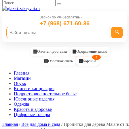
Перейти
Search
к
for:
содержанию
Звонок по РФ бесплатный
+7 (968) 671-60-36
🔍
Оплата и доставка
Оформление заказа
0
Обратная связь
Корзина
Главная
Магазин
Обувь
Книги и канцелярия
Подростковое постельное белье
Ювелирные изделия
Одежда
Красота и здоровье
Цифровые товары
Главная
/
Все для дома и сада
/ Пропитка для дерева Malare от п