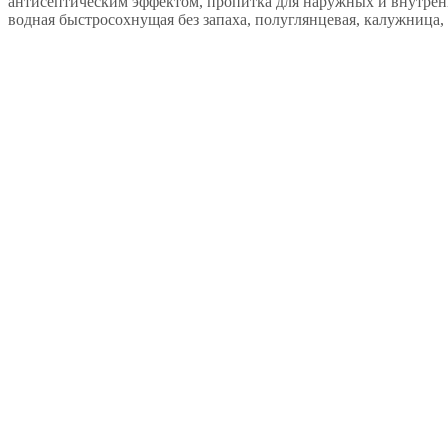
антисептическим эффектом, пропитка для наружных и внутренн
водная быстросохнущая без запаха, полуглянцевая, калужница, 