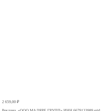
2 659,00
₽
Реклама. «ООО МАЛЯРЕ ГРУПП» ИНН 6679133989 erid