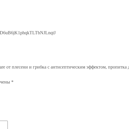
kD6uB6jK1phqkTLTbNJLnqtJ
lare от плесени и грибка с антисептическим эффектом, пропитка
ечены
*