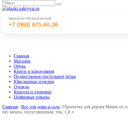
Перейти
Search
к
for:
содержанию
Звонок по РФ бесплатный
+7 (968) 671-60-36
Главная
Магазин
Обувь
Книги и канцелярия
Подростковое постельное белье
Ювелирные изделия
Одежда
Красота и здоровье
Цифровые товары
Главная
/
Все для дома и сада
/ Пропитка для дерева Malare от 
без запаха, полуглянцевая, тик, 1,8 л