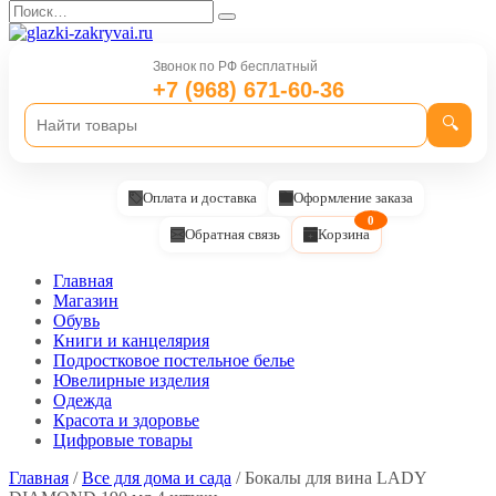
Перейти
Search
к
for:
содержанию
Звонок по РФ бесплатный
+7 (968) 671-60-36
🔍
Оплата и доставка
Оформление заказа
0
Обратная связь
Корзина
Главная
Магазин
Обувь
Книги и канцелярия
Подростковое постельное белье
Ювелирные изделия
Одежда
Красота и здоровье
Цифровые товары
Главная
/
Все для дома и сада
/ Бокалы для вина LADY