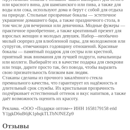
или красного вина, для шампанского или пива, а также для
воды или сока, используют дома и берут с собой для отдыха
на природе. Стильные прозрачные бокалы — эстетичное
украшение домашнего бара, а также праздничного стола, в
том числе для вечеринки или девичника. Модные фужеры —
практичное приобретение, а также креативный презент для
взрослых женщин и молодых девушек. Набор—необычно
милый сюрприз для влюбленной пары, для молодоженов или
супругов, отмечающих годовщину отношений. Красивые
бокалы — памятный подарок для сестры или крестной,
приятный знак внимания для лучшей подруги, начальницы
или коллеги. Выбирайте их в качестве подарка для свекрови
или тещи, дарите просто так, без повода, чтобы выразить
свою признательность близким вам людям.
Стаканы сделаны из прочного закалённого стекла
премиального качества, что гарантирует их надёжность и
длительный срок службы. Их кристальная прозрачность
подчёркивает естественный оттенок и вкус напитков, а также
даёт возможность оценить их красоту.
Реклама. «ООО «Подарки оптом»» ИНН 1658179158 erid
Y1jgkD6uB6jK1phqkTLTbNJNEZp9
Отзывы