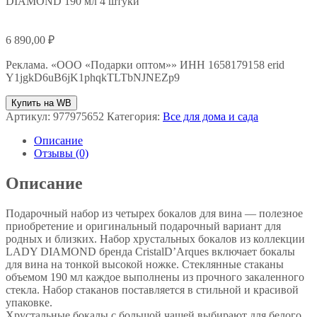
DIAMOND 190 мл 4 штуки
6 890,00
₽
Реклама. «ООО «Подарки оптом»» ИНН 1658179158 erid
Y1jgkD6uB6jK1phqkTLTbNJNEZp9
Купить на WB
Артикул:
977975652
Категория:
Все для дома и сада
Описание
Отзывы (0)
Описание
Подарочный набор из четырех бокалов для вина — полезное
приобретение и оригинальный подарочный вариант для
родных и близких. Набор хрустальных бокалов из коллекции
LADY DIAMOND бренда CristalD’Arques включает бокалы
для вина на тонкой высокой ножке. Стеклянные стаканы
объемом 190 мл каждое выполнены из прочного закаленного
стекла. Набор стаканов поставляется в стильной и красивой
упаковке.
Хрустальные бокалы с большой чашей выбирают для белого