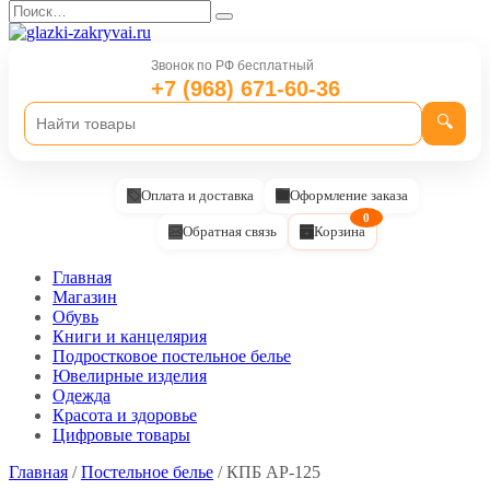
Перейти
Search
к
for:
содержанию
Звонок по РФ бесплатный
+7 (968) 671-60-36
🔍
Оплата и доставка
Оформление заказа
0
Обратная связь
Корзина
Главная
Магазин
Обувь
Книги и канцелярия
Подростковое постельное белье
Ювелирные изделия
Одежда
Красота и здоровье
Цифровые товары
Главная
/
Постельное белье
/ КПБ AP-125