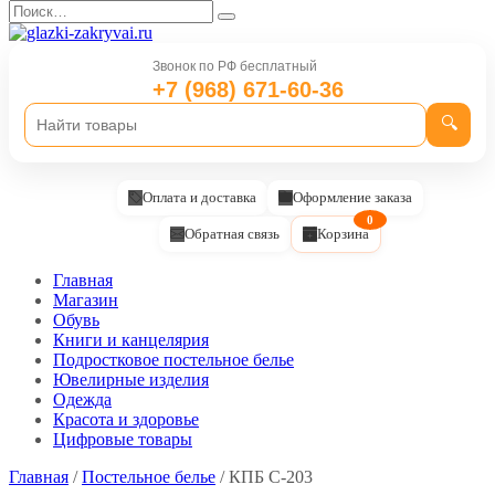
Перейти
Search
к
for:
содержанию
Звонок по РФ бесплатный
+7 (968) 671-60-36
🔍
Оплата и доставка
Оформление заказа
0
Обратная связь
Корзина
Главная
Магазин
Обувь
Книги и канцелярия
Подростковое постельное белье
Ювелирные изделия
Одежда
Красота и здоровье
Цифровые товары
Главная
/
Постельное белье
/ КПБ С-203