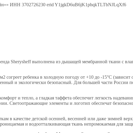
лайн»» ИНН 3702726230 erid Y1jgkD6uB6jK1phqkTLTbNJLqXf6
бренда Sherysheff выполнена из дышащей мембранной ткани с в
м2 согреет ребенка в холодную погоду от +10 до -15°С (зависи
енный и экологически безопасный. Для большей части России по
комфорт и тепло, а гладкая таффета обеспечит легкость надеван
лнии. Светоотражающие элементы и логотип обеспечат безопаснос
ам в качестве детской осенней, весенней или даже зимней верх
проницаемая и водоотталкивающая ткань непромокаемая для защи