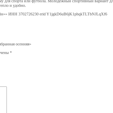
зиму для спорта или футбола. Молодежный спортивный вариант дл
тепло и удобно.
лайн»» ИНН 3702726230 erid Y1jgkD6uB6jK1phqkTLTbNJLqXf6
мбранная осенняя»
ечены
*