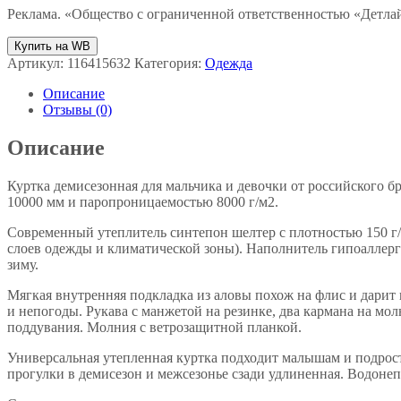
Реклама. «Общество с ограниченной ответственностью «Дет
Купить на WB
Артикул:
116415632
Категория:
Одежда
Описание
Отзывы (0)
Описание
Куртка демисезонная для мальчика и девочки от российского 
10000 мм и паропроницаемостью 8000 г/м2.
Современный утеплитель синтепон шелтер с плотностью 150 г/
слоев одежды и климатической зоны). Наполнитель гипоаллерг
зиму.
Мягкая внутренняя подкладка из аловы похож на флис и дарит 
и непогоды. Рукава с манжетой на резинке, два кармана на мо
поддувания. Молния с ветрозащитной планкой.
Универсальная утепленная куртка подходит малышам и подростк
прогулки в демисезон и межсезонье сзади удлиненная. Водоне