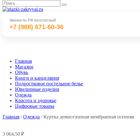
Перейти
Search
к
for:
содержанию
Звонок по РФ бесплатный
+7 (968) 671-60-36
Главная
Магазин
Обувь
Книги и канцелярия
Подростковое постельное белье
Ювелирные изделия
Одежда
Красота и здоровье
Цифровые товары
Главная
/
Одежда
/ Куртка демисезонная мембранная осенняя
3 064,50
₽