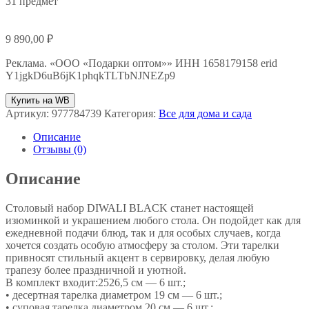
31 предмет
9 890,00
₽
Реклама. «ООО «Подарки оптом»» ИНН 1658179158 erid
Y1jgkD6uB6jK1phqkTLTbNJNEZp9
Купить на WB
Артикул:
977784739
Категория:
Все для дома и сада
Описание
Отзывы (0)
Описание
Столовый набор DIWALI BLACK станет настоящей
изюминкой и украшением любого стола. Он подойдет как для
ежедневной подачи блюд, так и для особых случаев, когда
хочется создать особую атмосферу за столом. Эти тарелки
привносят стильный акцент в сервировку, делая любую
трапезу более праздничной и уютной.
В комплект входит:2526,5 см — 6 шт.;
• десертная тарелка диаметром 19 см — 6 шт.;
• суповая тарелка диаметром 20 см — 6 шт.;