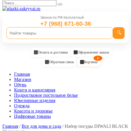
Перейти
Search
к
for:
содержанию
Звонок по РФ бесплатный
+7 (968) 671-60-36
🔍
Оплата и доставка
Оформление заказа
0
Обратная связь
Корзина
Главная
Магазин
Обувь
Книги и канцелярия
Подростковое постельное белье
Ювелирные изделия
Одежда
Красота и здоровье
Цифровые товары
Главная
/
Все для дома и сада
/ Набор посуды DIWALI BLACK