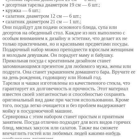
• десертная тарелка диаметром 19 см — 6 шт.;
• кружка — 6 шт.;
• салатник диаметром 12 см — 6 шт.;
• салатник диаметром 21 см — 1 шт.;
Они подойдут для подачи основного блюда, супа или
десертов на обеденный стол. Каждое из них выполнено с
особым вниманием к дизайну и эстетике, что делает их не
только практичными, но и красивыми предметами посуды.
Подарочный набор можно преподнести взрослым женщинам
и молодым девушкам. Он порадует маму и бабушку.
Прикольная посуда с креативным дизайном станет
запоминающимся презентом для любимого мужа, жены или
подруги. Она станет украшением домашнего бара. Вручите ее
на день рождения, годовщину или Новый год.
Тарелки и чашки изготовлены из качественного стекла, что
гарантирует их долговечность и прочность. Этот материал
известен своей элегантностью и способностью сохранять
оригинальный вид даже при частом использовании. Кроме
того, посуда легко очищается и без проблем выдерживает
мойку в посудомоечной машине.
Сервировка с этим набором станет простым и приятным
занятием. Посуда отлично подходит для всех видов горячих
блюд, мясных закусок или салатов. Также вы сможете
впечатлить гостей или любимых людей какими-нибудь
необычными десертами.