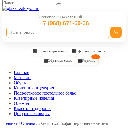
Перейти
Search
к
for:
содержанию
Звонок по РФ бесплатный
+7 (968) 671-60-36
🔍
Оплата и доставка
Оформление заказа
0
Обратная связь
Корзина
Главная
Магазин
Обувь
Книги и канцелярия
Подростковое постельное белье
Ювелирные изделия
Одежда
Красота и здоровье
Цифровые товары
Главная
/
Одеяла
/ Одеяло халлофайбер облегченное в