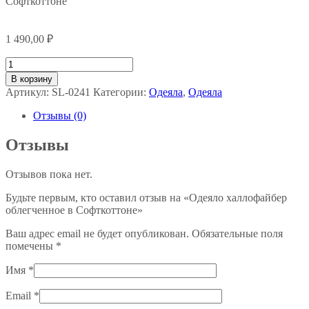
Софткоттоне
1 490,00
₽
Количество
товара
В корзину
Одеяло
Артикул:
SL-0241
Категории:
Одеяла
,
Одеяла
халлофайбер
облегченное
Отзывы (0)
в
Софткоттоне
Отзывы
Отзывов пока нет.
Будьте первым, кто оставил отзыв на «Одеяло халлофайбер
облегченное в Софткоттоне»
Ваш адрес email не будет опубликован.
Обязательные поля
помечены
*
Имя
*
Email
*