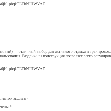
6uB6jK1phqkTLTbNJHWVAE
озовый) — отличный выбор для активного отдыха и тренировок.
ользования. Раздвижная конструкция позволяет легко регулирова
6uB6jK1phqkTLTbNJHWVAE
мплектом защиты»
ечены
*