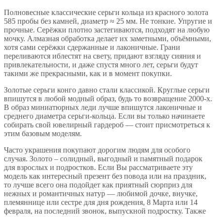
Полновесные классические серьги кольца из красного золота
585 пробы без камней, диаметр ≈ 25 мм. Не тонкие. Упругие и
прочные. Серёжки плотно застегиваются, подходят на любую
мочку. Алмазная обработка делает их заметными, объёмными,
хотя сами серёжки сдержанные и лаконичные. Грани
переливаются иблестят на свету, придают взгляду сияния и
привлекательности, и даже спустя много лет, серьги будут
такими же прекрасными, как и в момент покупки.
Золотые серьги конго давно стали классикой. Круглые серьги
впишутся в любой модный образ, будь то возвращение 2000-х.
В образ миниатюрных леди лучше впишутся лаконичные и
среднего диаметра серьги-кольца. Если вы только начинаете
собирать свой ювелирный гардероб — стоит присмотреться к
этим базовым моделям.
Часто украшения покупают дорогим людям для особого
случая. Золото – солидный, выгодный и памятный подарок
для взрослых и подростков. Если Вы рассматриваете эту
модель как интересный презент без повода или на праздник,
то лучше всего она подойдет как приятный сюрприз для
нежных и романтичных натур — любимой дочке, внучке,
племяннице или сестре для дня рождения, 8 Марта или 14
февраля, на последний звонок, выпускной подростку. Также