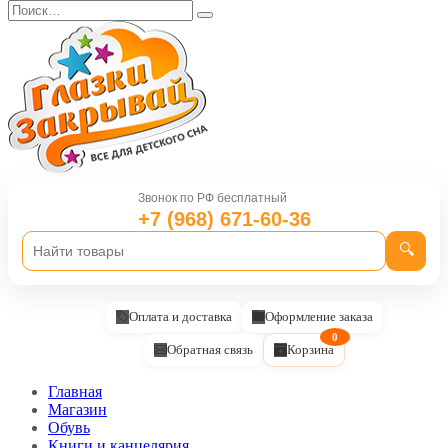
Перейти
Search
к
for:
содержанию
Звонок по РФ бесплатный
+7 (968) 671-60-36
🔍
Оплата и доставка
Оформление заказа
0
Обратная связь
Корзина
Главная
Магазин
Обувь
Книги и канцелярия