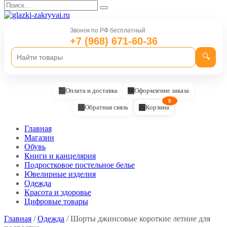
Перейти
Search
к
for:
содержанию
Звонок по РФ бесплатный
+7 (968) 671-60-36
🔍
Оплата и доставка
Оформление заказа
0
Обратная связь
Корзина
Главная
Магазин
Обувь
Книги и канцелярия
Подростковое постельное белье
Ювелирные изделия
Одежда
Красота и здоровье
Цифровые товары
Главная
/
Одежда
/ Шорты джинсовые короткие летние для