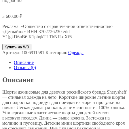
подростка
3 600,00
₽
Реклама. «Общество с ограниченной ответственностью
«Детлайн»» ИНН 3702726230 erid
Y1jgkD6uB6jK1phqkTLTbNJLqXf6
Купить на WB
Артикул:
1006911581
Категория:
Одежда
Описание
Отзывы (0)
Описание
Шорты джинсовые для девочки российского бренда Sherysheff
— стильная одежда на лето. Короткие широкие летние шорты
для подростка подойдут для поездки на море и прогулки на
пляже. Легкая дышащая ткань деним состоит из 100% хлопка.
Универсальные классические шорты для детей имеют
высокую посадку. Длина — выше колена. Застежка на
молнию и пуговицу. Детские мини шортики свободного кроя
не стесняют движений. Низ с рваной бахромой и