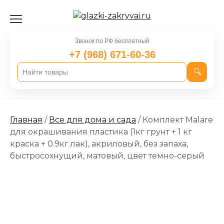
Перейти
к
содержанию
Звонок по РФ бесплатный
+7 (968) 671-60-36
🔍
Главная
/
Все для дома и сада
/ Комплект Malare
для окрашивания пластика (1кг грунт + 1 кг
краска + 0.9кг лак), акриловый, без запаха,
быстросохнущий, матовый, цвет темно-серый