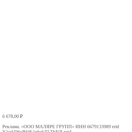
6 678,00
₽
Реклама. «ООО МАЛЯРЕ ГРУПП» ИНН 6679133989 erid
Y1jgkD6uB6jK1phqkTLTbNJLnqtJ