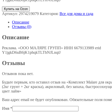
Купить на Ozon
Артикул:
2974219079
Категория:
Все для дома и сада
Описание
Отзывы (0)
Описание
Реклама. «ООО МАЛЯРЕ ГРУПП» ИНН 6679133989 erid
Y1jgkD6uB6jK1phqkTLTbNJLnqtJ
Отзывы
Отзывов пока нет.
Будьте первым, кто оставил отзыв на «Комплект Malare для ок
(2кг грунт + 2кг краска), акриловый, без запаха, быстросохну
цвет лайм»
Ваш адрес email не будет опубликован.
Обязательные поля пом
Имя
*