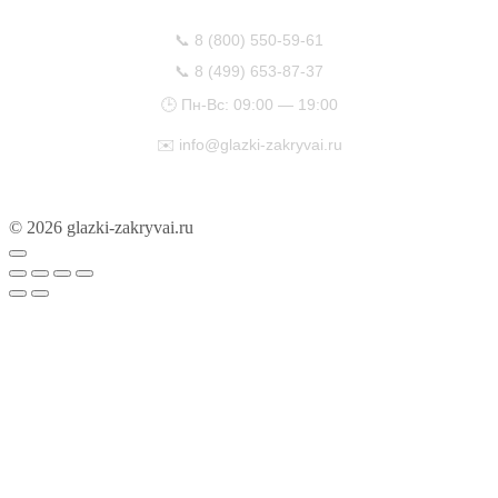
📞
8 (800) 550-59-61
📞
8 (499) 653-87-37
🕒 Пн-Вс: 09:00 — 19:00
✉️
info@glazki-zakryvai.ru
© 2026 glazki-zakryvai.ru