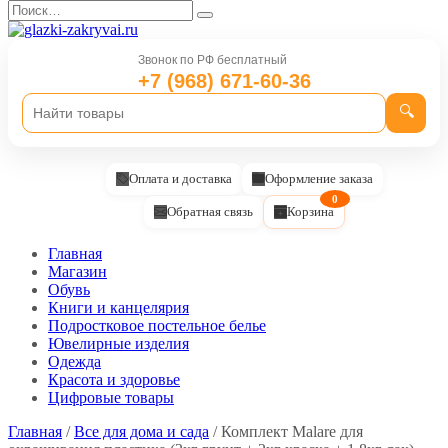
Перейти
Search
к
for:
содержанию
Звонок по РФ бесплатный
+7 (968) 671-60-36
🔍
Оплата и доставка
Оформление заказа
0
Обратная связь
Корзина
Главная
Магазин
Обувь
Книги и канцелярия
Подростковое постельное белье
Ювелирные изделия
Одежда
Красота и здоровье
Цифровые товары
Главная
/
Все для дома и сада
/ Комплект Malare для