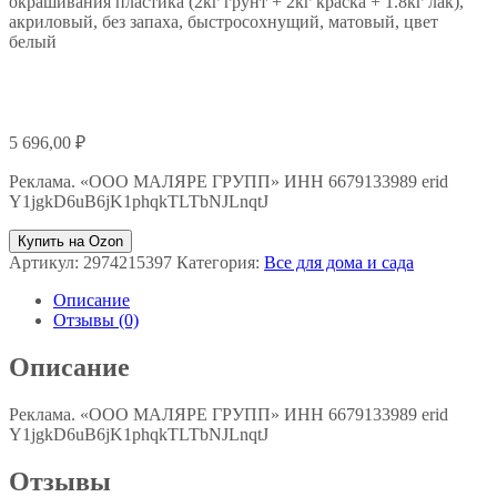
окрашивания пластика (2кг грунт + 2кг краска + 1.8кг лак),
акриловый, без запаха, быстросохнущий, матовый, цвет
белый
5 696,00
₽
Реклама. «ООО МАЛЯРЕ ГРУПП» ИНН 6679133989 erid
Y1jgkD6uB6jK1phqkTLTbNJLnqtJ
Купить на Ozon
Артикул:
2974215397
Категория:
Все для дома и сада
Описание
Отзывы (0)
Описание
Реклама. «ООО МАЛЯРЕ ГРУПП» ИНН 6679133989 erid
Y1jgkD6uB6jK1phqkTLTbNJLnqtJ
Отзывы