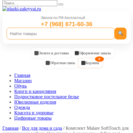
Перейти
Search
к
for:
содержанию
Звонок по РФ бесплатный
+7 (968) 671-60-36
Оплата и доставка
Оформление заказа
0
Обратная связь
Корзина
Главная
Магазин
Обувь
Книги и канцелярия
Подростковое постельное белье
Ювелирные изделия
Одежда
Красота и здоровье
Цифровые товары
Главная
/
Все для дома и сада
/ Комплект Malare SoftTouch для