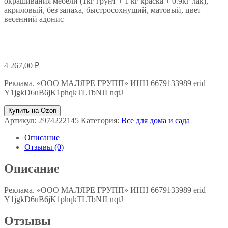
окрашивания мебели (1кг грунт + 1 кг краска + 0.9кг лак),
акриловый, без запаха, быстросохнущий, матовый, цвет
весенний адонис
4 267,00
₽
Реклама. «ООО МАЛЯРЕ ГРУПП» ИНН 6679133989 erid
Y1jgkD6uB6jK1phqkTLTbNJLnqtJ
Купить на Ozon
Артикул:
2974222145
Категория:
Все для дома и сада
Описание
Отзывы (0)
Описание
Реклама. «ООО МАЛЯРЕ ГРУПП» ИНН 6679133989 erid
Y1jgkD6uB6jK1phqkTLTbNJLnqtJ
Отзывы