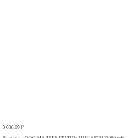
3 038,00
₽
Реклама. «ООО МАЛЯРЕ ГРУПП» ИНН 6679133989 erid