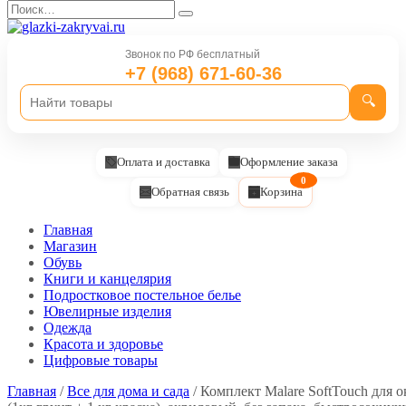
Перейти
Search
к
for:
содержанию
Звонок по РФ бесплатный
+7 (968) 671-60-36
🔍
Оплата и доставка
Оформление заказа
0
Обратная связь
Корзина
Главная
Магазин
Обувь
Книги и канцелярия
Подростковое постельное белье
Ювелирные изделия
Одежда
Красота и здоровье
Цифровые товары
Главная
/
Все для дома и сада
/ Комплект Malare SoftTouch для 