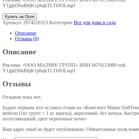
Y1jgkD6uB6jK1phqkTLTbNJLnqtJ
Купить на Ozon
Артикул:
2974226323
Категория:
Все для дома и сада
Описание
Отзывы (0)
Описание
Реклама. «ООО МАЛЯРЕ ГРУПП» ИНН 6679133989 erid
Y1jgkD6uB6jK1phqkTLTbNJLnqtJ
Отзывы
Отзывов пока нет.
Будьте первым, кто оставил отзыв на «Комплект Malare SoftTo
мебели (1кг грунт + 1 кг краска), акриловый, без запаха, быст
полуглянцевый, цвет черничные ночи»
Ваш адрес email не будет опубликован.
Обязательные поля пом