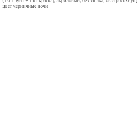
(1кг грунт + 1 кг краска), акриловый, без запаха, быстросохну
цвет черничные ночи