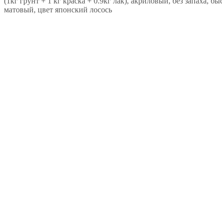
(1кг грунт + 1 кг краска + 0.9кг лак), акриловый, без запаха, 
матовый, цвет японский лосось