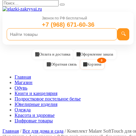
Перейти
Search
к
for:
содержанию
Звонок по РФ бесплатный
+7 (968) 671-60-36
🔍
Оплата и доставка
Оформление заказа
0
Обратная связь
Корзина
Главная
Магазин
Обувь
Книги и канцелярия
Подростковое постельное белье
Ювелирные изделия
Одежда
Красота и здоровье
Цифровые товары
Главная
/
Все для дома и сада
/ Комплект Malare SoftTouch для 