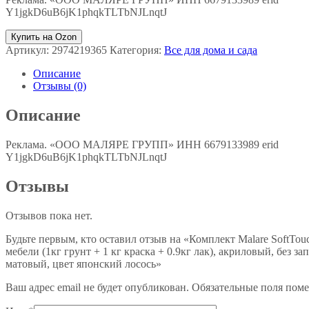
Y1jgkD6uB6jK1phqkTLTbNJLnqtJ
Купить на Ozon
Артикул:
2974219365
Категория:
Все для дома и сада
Описание
Отзывы (0)
Описание
Реклама. «ООО МАЛЯРЕ ГРУПП» ИНН 6679133989 erid
Y1jgkD6uB6jK1phqkTLTbNJLnqtJ
Отзывы
Отзывов пока нет.
Будьте первым, кто оставил отзыв на «Комплект Malare SoftTo
мебели (1кг грунт + 1 кг краска + 0.9кг лак), акриловый, без з
матовый, цвет японский лосось»
Ваш адрес email не будет опубликован.
Обязательные поля пом