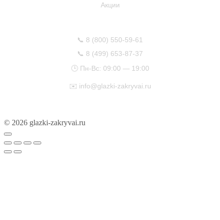
Акции
КОНТАКТЫ
📞
8 (800) 550-59-61
📞
8 (499) 653-87-37
🕒 Пн-Вс: 09:00 — 19:00
✉️
info@glazki-zakryvai.ru
© 2026 glazki-zakryvai.ru