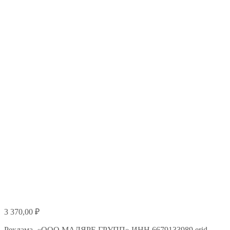
3 370,00
₽
Реклама. «ООО МАЛЯРЕ ГРУПП» ИНН 6679133989 erid