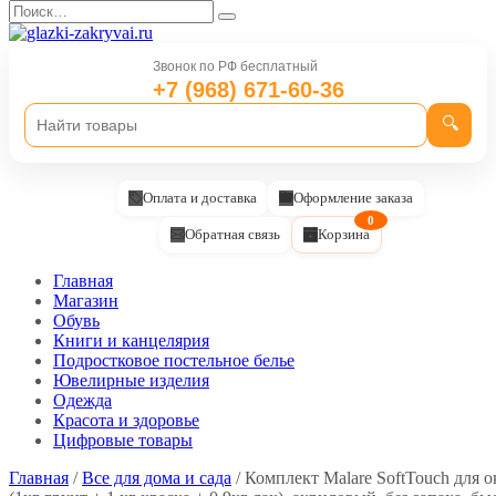
Перейти
Search
к
for:
содержанию
Звонок по РФ бесплатный
+7 (968) 671-60-36
🔍
Оплата и доставка
Оформление заказа
0
Обратная связь
Корзина
Главная
Магазин
Обувь
Книги и канцелярия
Подростковое постельное белье
Ювелирные изделия
Одежда
Красота и здоровье
Цифровые товары
Главная
/
Все для дома и сада
/ Комплект Malare SoftTouch для 