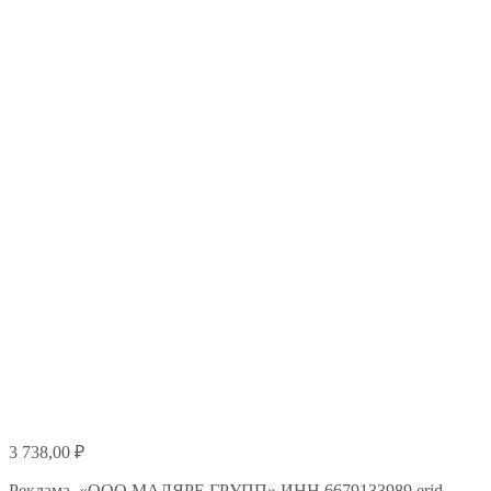
3 738,00
₽
Реклама. «ООО МАЛЯРЕ ГРУПП» ИНН 6679133989 erid