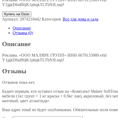
Y1jgkD6uB6jK1phqkTLTbNJLnqtJ
Купить на Ozon
Артикул:
2974218442
Категория:
Все для дома и сада
Описание
Отзывы (0)
Описание
Реклама. «ООО МАЛЯРЕ ГРУПП» ИНН 6679133989 erid
Y1jgkD6uB6jK1phqkTLTbNJLnqtJ
Отзывы
Отзывов пока нет.
Будьте первым, кто оставил отзыв на «Комплект Malare SoftTo
мебели (1кг грунт + 1 кг краска + 0.9кг лак), акриловый, без з
матовый, цвет атлантида»
Ваш адрес email не будет опубликован.
Обязательные поля пом