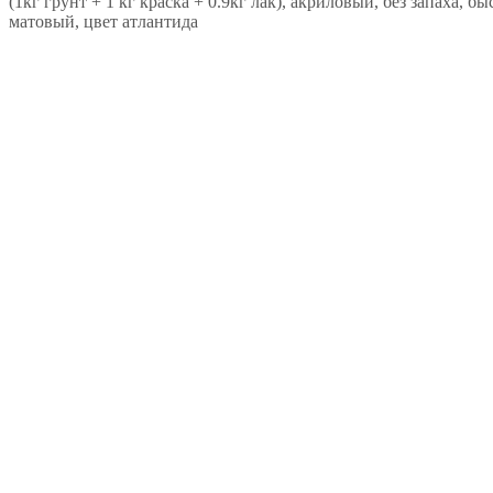
(1кг грунт + 1 кг краска + 0.9кг лак), акриловый, без запаха, 
матовый, цвет атлантида