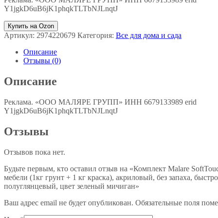
Y1jgkD6uB6jK1phqkTLTbNJLnqtJ
Купить на Ozon
Артикул:
2974220679
Категория:
Все для дома и сада
Описание
Отзывы (0)
Описание
Реклама. «ООО МАЛЯРЕ ГРУПП» ИНН 6679133989 erid
Y1jgkD6uB6jK1phqkTLTbNJLnqtJ
Отзывы
Отзывов пока нет.
Будьте первым, кто оставил отзыв на «Комплект Malare SoftTo
мебели (1кг грунт + 1 кг краска), акриловый, без запаха, быст
полуглянцевый, цвет зеленый мичиган»
Ваш адрес email не будет опубликован.
Обязательные поля пом