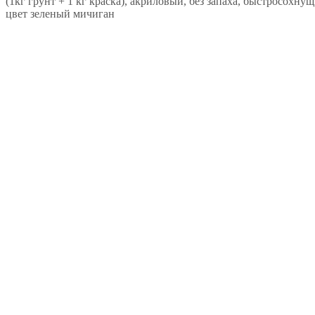
(1кг грунт + 1 кг краска), акриловый, без запаха, быстросохну
цвет зеленый мичиган