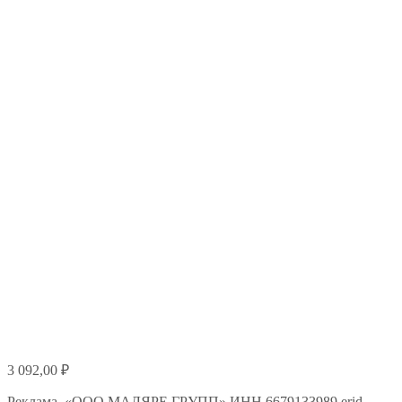
3 092,00
₽
Реклама. «ООО МАЛЯРЕ ГРУПП» ИНН 6679133989 erid