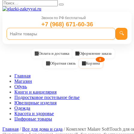
Перейти
Search
к
for:
содержанию
Звонок по РФ бесплатный
+7 (968) 671-60-36
🔍
Оплата и доставка
Оформление заказа
0
Обратная связь
Корзина
Главная
Магазин
Обувь
Книги и канцелярия
Подростковое постельное белье
Ювелирные изделия
Одежда
Красота и здоровье
Цифровые товары
Главная
/
Все для дома и сада
/ Комплект Malare SoftTouch для 