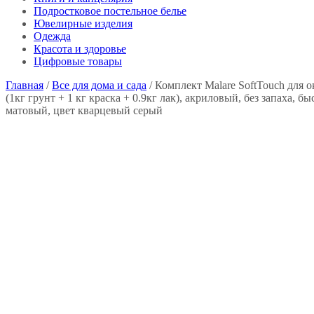
Подростковое постельное белье
Ювелирные изделия
Одежда
Красота и здоровье
Цифровые товары
Главная
/
Все для дома и сада
/ Комплект Malare SoftTouch для 
(1кг грунт + 1 кг краска + 0.9кг лак), акриловый, без запаха, 
матовый, цвет кварцевый серый