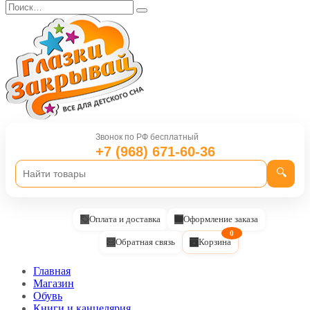
Перейти
Search
к
for:
содержанию
Звонок по РФ бесплатный
+7 (968) 671-60-36
🔍
Оплата и доставка
Оформление заказа
0
Обратная связь
Корзина
Главная
Магазин
Обувь
Книги и канцелярия