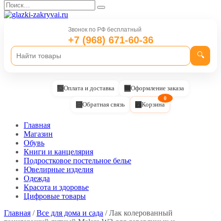
Перейти
Search
к
for:
содержанию
Звонок по РФ бесплатный
+7 (968) 671-60-36
🔍
Оплата и доставка
Оформление заказа
0
Обратная связь
Корзина
Главная
Магазин
Обувь
Книги и канцелярия
Подростковое постельное белье
Ювелирные изделия
Одежда
Красота и здоровье
Цифровые товары
Главная
/
Все для дома и сада
/ Лак колерованный