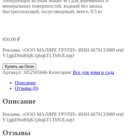
тонирующий яхтный Malare W3 для деревянных и
минеральных поверхностей, водный без запаха
быстросохнущий, полуглянцевый, венге, 0.5 кг.
950,00
₽
Реклама. «ООО МАЛЯРЕ ГРУПП» ИНН 6679133989 erid
Y1jgkD6uB6jK1phqkTLTbNJLnqtJ
Купить на Ozon
Артикул:
1852505666
Категория:
Все для дома и сада
Описание
Отзывы (0)
Описание
Реклама. «ООО МАЛЯРЕ ГРУПП» ИНН 6679133989 erid
Y1jgkD6uB6jK1phqkTLTbNJLnqtJ
Отзывы