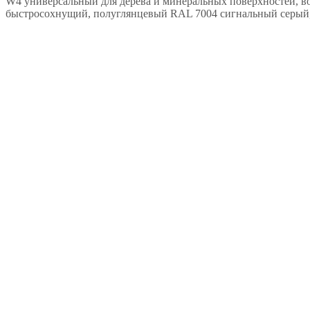
W4 универсальный для дерева и минеральных поверхностей, во
быстросохнущий, полуглянцевый RAL 7004 сигнальный серый, 