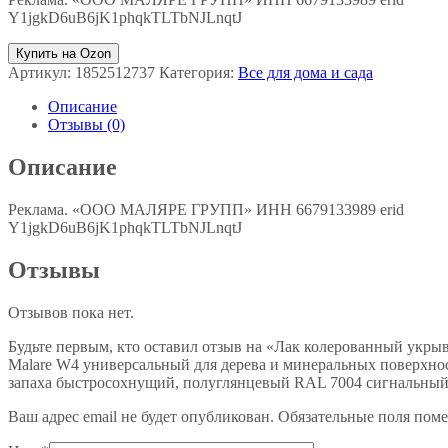
Y1jgkD6uB6jK1phqkTLTbNJLnqtJ
Купить на Ozon
Артикул:
1852512737
Категория:
Все для дома и сада
Описание
Отзывы (0)
Описание
Реклама. «ООО МАЛЯРЕ ГРУПП» ИНН 6679133989 erid
Y1jgkD6uB6jK1phqkTLTbNJLnqtJ
Отзывы
Отзывов пока нет.
Будьте первым, кто оставил отзыв на «Лак колерованный укры
Malare W4 универсальный для дерева и минеральных поверхнос
запаха быстросохнущий, полуглянцевый RAL 7004 сигнальный с
Ваш адрес email не будет опубликован.
Обязательные поля пом