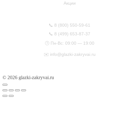
Акции
КОНТАКТЫ
📞
8 (800) 550-59-61
📞
8 (499) 653-87-37
🕒 Пн-Вс: 09:00 — 19:00
✉️
info@glazki-zakryvai.ru
© 2026 glazki-zakryvai.ru