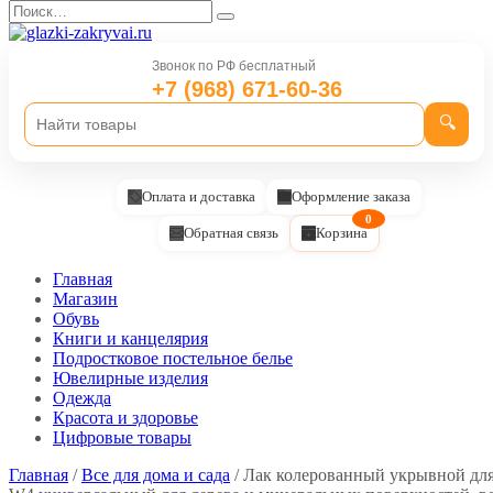
Перейти
Search
к
for:
содержанию
Звонок по РФ бесплатный
+7 (968) 671-60-36
🔍
Оплата и доставка
Оформление заказа
0
Обратная связь
Корзина
Главная
Магазин
Обувь
Книги и канцелярия
Подростковое постельное белье
Ювелирные изделия
Одежда
Красота и здоровье
Цифровые товары
Главная
/
Все для дома и сада
/ Лак колерованный укрывной для