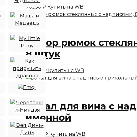
766,50
₽
Купить на WB
Набор рюмок стеклян
8 штук
525,00
₽
Купить на WB
Бокал для вина с на
именной
840,00
₽
Купить на WB