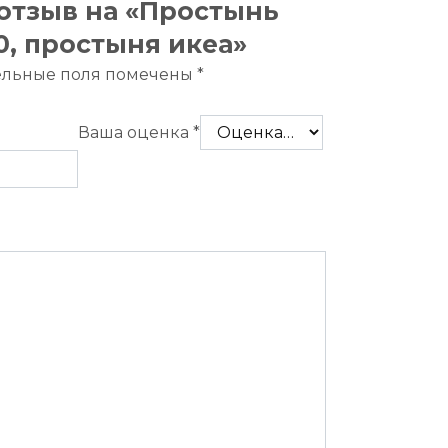
 отзыв на «Простынь
0, простыня икеа»
ельные поля помечены
*
Ваша оценка
*