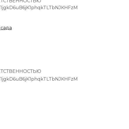
ВЕТСТВЕННОСТЬЮ
Y1jgkD6uB6jK1phqkTLTbNJKHFzM
 сада
ВЕТСТВЕННОСТЬЮ
Y1jgkD6uB6jK1phqkTLTbNJKHFzM