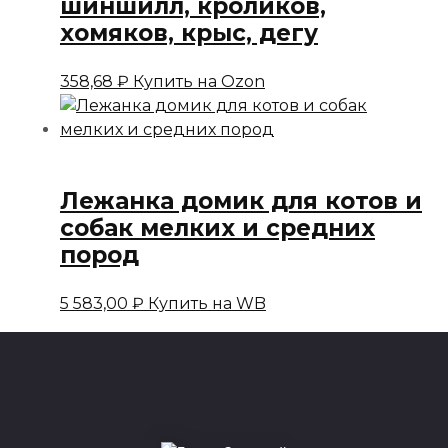
шиншилл, кроликов,
хомяков, крыс, дегу
358,68
₽
Купить на Ozon
Лежанка домик для котов и
собак мелких и средних
пород
5 583,00
₽
Купить на WB