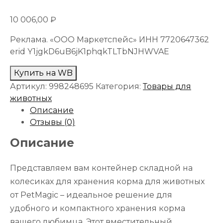
10 006,00
₽
Реклама. «ООО Маркетспейс» ИНН 7720647362
erid Y1jgkD6uB6jK1phqkTLTbNJHWVAE
Купить на WB
Артикул:
998248695
Категория:
Товары для
животных
Описание
Отзывы (0)
Описание
Представляем вам контейнер складной на
колесиках для хранения корма для животных
от PetMagic – идеальное решение для
удобного и компактного хранения корма
вашего любимца. Этот вместительный