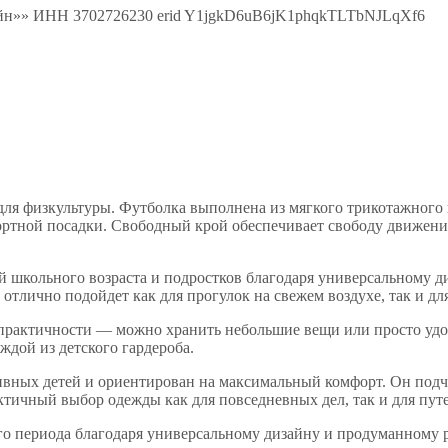
лайн»» ИНН 3702726230 erid Y1jgkD6uB6jK1phqkTLTbNJLqXf6
 для физкультуры. Футболка выполнена из мягкого трикотажного
ртной посадки. Свободный крой обеспечивает свободу движений 
 школьного возраста и подростков благодаря универсальному ди
 отлично подойдет как для прогулок на свежем воздухе, так и д
рактичности — можно хранить небольшие вещи или просто удоб
ждой из детского гардероба.
ивных детей и ориентирован на максимальный комфорт. Он подче
тичный выбор одежды как для повседневных дел, так и для пут
ого периода благодаря универсальному дизайну и продуманному 