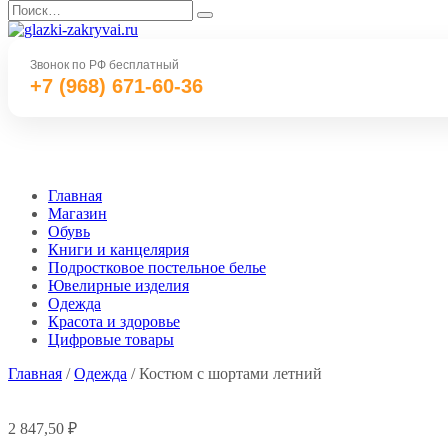
Перейти
Search
к
for:
содержанию
Звонок по РФ бесплатный
+7 (968) 671-60-36
Главная
Магазин
Обувь
Книги и канцелярия
Подростковое постельное белье
Ювелирные изделия
Одежда
Красота и здоровье
Цифровые товары
Главная
/
Одежда
/ Костюм с шортами летний
2 847,50
₽