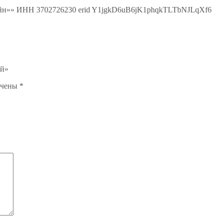
лайн»» ИНН 3702726230 erid Y1jgkD6uB6jK1phqkTLTbNJLqXf6
ий»
ечены
*