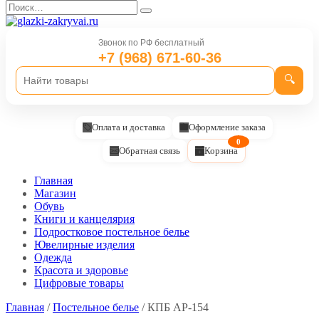
Перейти
Search
к
for:
содержанию
Звонок по РФ бесплатный
+7 (968) 671-60-36
🔍
Оплата и доставка
Оформление заказа
0
Обратная связь
Корзина
Главная
Магазин
Обувь
Книги и канцелярия
Подростковое постельное белье
Ювелирные изделия
Одежда
Красота и здоровье
Цифровые товары
Главная
/
Постельное белье
/ КПБ AP-154