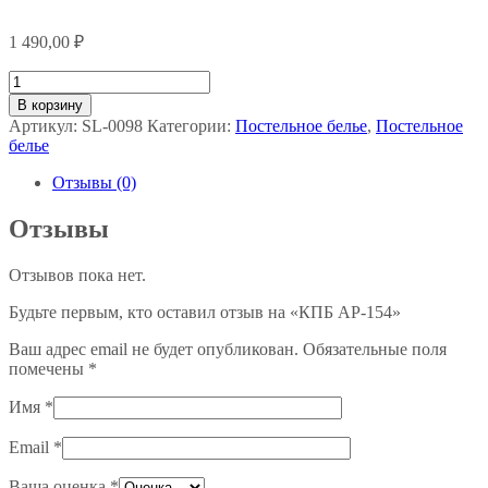
1 490,00
₽
Количество
товара
В корзину
КПБ
Артикул:
SL-0098
Категории:
Постельное белье
,
Постельное
AP-
белье
154
Отзывы (0)
Отзывы
Отзывов пока нет.
Будьте первым, кто оставил отзыв на «КПБ AP-154»
Ваш адрес email не будет опубликован.
Обязательные поля
помечены
*
Имя
*
Email
*
Ваша оценка
*