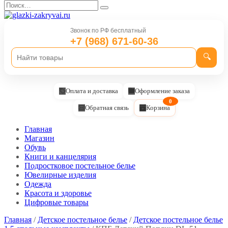
Перейти
Search
к
for:
содержанию
Звонок по РФ бесплатный
+7 (968) 671-60-36
🔍
Оплата и доставка
Оформление заказа
0
Обратная связь
Корзина
Главная
Магазин
Обувь
Книги и канцелярия
Подростковое постельное белье
Ювелирные изделия
Одежда
Красота и здоровье
Цифровые товары
Главная
/
Детское постельное белье
/
Детское постельное белье