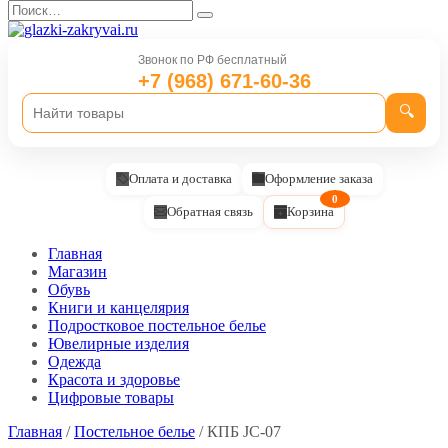
Перейти
Search
к
for:
содержанию
Звонок по РФ бесплатный
+7 (968) 671-60-36
🔍
Оплата и доставка
Оформление заказа
0
Обратная связь
Корзина
Главная
Магазин
Обувь
Книги и канцелярия
Подростковое постельное белье
Ювелирные изделия
Одежда
Красота и здоровье
Цифровые товары
Главная
/
Постельное белье
/ КПБ JC-07