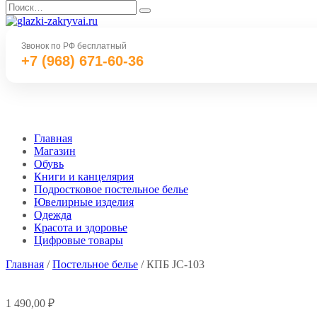
Перейти
Search
к
for:
содержанию
Звонок по РФ бесплатный
+7 (968) 671-60-36
Главная
Магазин
Обувь
Книги и канцелярия
Подростковое постельное белье
Ювелирные изделия
Одежда
Красота и здоровье
Цифровые товары
Главная
/
Постельное белье
/ КПБ JC-103
1 490,00
₽