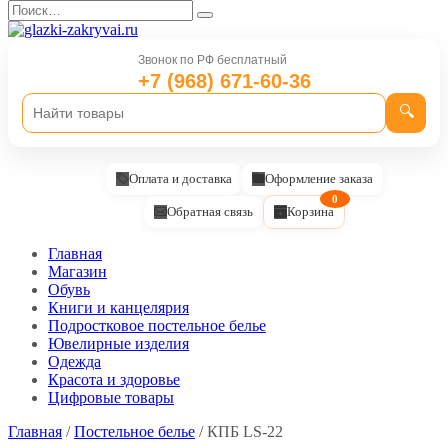
Перейти
Search
к
for:
содержанию
Звонок по РФ бесплатный
+7 (968) 671-60-36
🔍
Оплата и доставка
Оформление заказа
0
Обратная связь
Корзина
Главная
Магазин
Обувь
Книги и канцелярия
Подростковое постельное белье
Ювелирные изделия
Одежда
Красота и здоровье
Цифровые товары
Главная
/
Постельное белье
/ КПБ LS-22