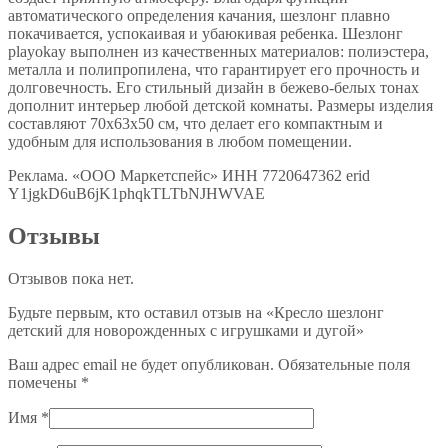
автоматического определения качания, шезлонг плавно
покачивается, успокаивая и убаюкивая ребенка. Шезлонг
playokay выполнен из качественных материалов: полиэстера,
металла и полипропилена, что гарантирует его прочность и
долговечность. Его стильный дизайн в бежево-белых тонах
дополнит интерьер любой детской комнаты. Размеры изделия
составляют 70x63x50 см, что делает его компактным и
удобным для использования в любом помещении.
Реклама. «ООО Маркетспейс» ИНН 7720647362 erid
Y1jgkD6uB6jK1phqkTLTbNJHWVAE
Отзывы
Отзывов пока нет.
Будьте первым, кто оставил отзыв на «Кресло шезлонг
детский для новорожденных с игрушками и дугой»
Ваш адрес email не будет опубликован.
Обязательные поля
помечены
*
Имя
*