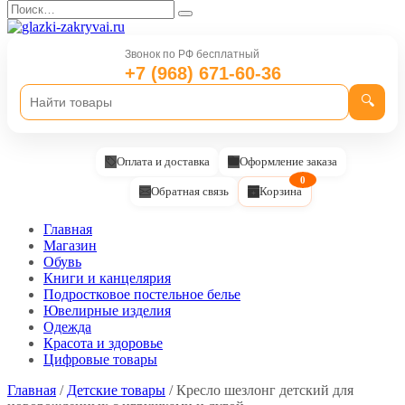
Перейти
Search
к
for:
содержанию
Звонок по РФ бесплатный
+7 (968) 671-60-36
🔍
Оплата и доставка
Оформление заказа
0
Обратная связь
Корзина
Главная
Магазин
Обувь
Книги и канцелярия
Подростковое постельное белье
Ювелирные изделия
Одежда
Красота и здоровье
Цифровые товары
Главная
/
Детские товары
/ Кресло шезлонг детский для