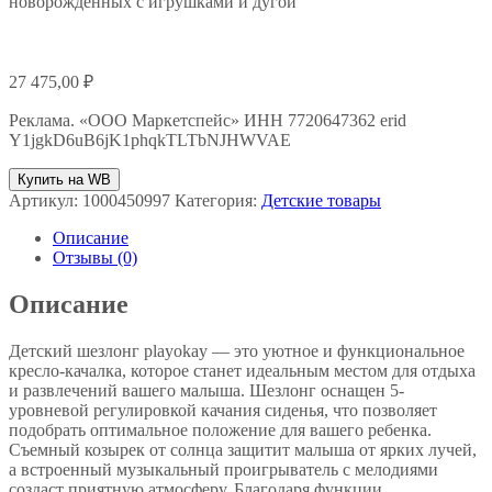
новорожденных с игрушками и дугой
27 475,00
₽
Реклама. «ООО Маркетспейс» ИНН 7720647362 erid
Y1jgkD6uB6jK1phqkTLTbNJHWVAE
Купить на WB
Артикул:
1000450997
Категория:
Детские товары
Описание
Отзывы (0)
Описание
Детский шезлонг playokay — это уютное и функциональное
кресло-качалка, которое станет идеальным местом для отдыха
и развлечений вашего малыша. Шезлонг оснащен 5-
уровневой регулировкой качания сиденья, что позволяет
подобрать оптимальное положение для вашего ребенка.
Съемный козырек от солнца защитит малыша от ярких лучей,
а встроенный музыкальный проигрыватель с мелодиями
создаст приятную атмосферу. Благодаря функции