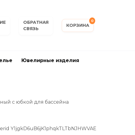
0
ИЕ
ОБРАТНАЯ
КОРЗИНА
СВЯЗЬ
елье
Ювелирные изделия
ьный с юбкой для бассейна
 erid Y1jgkD6uB6jK1phqkTLTbNJHWVAE