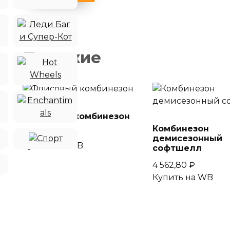
Похожие
Флисовый комбинезон
Комбинезон
1 460,00
₽
демисезонный
Купить на WB
софтшелл
4 562,80
₽
Купить на WB