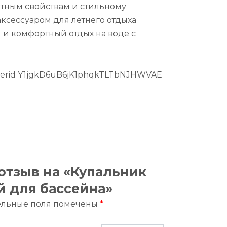
тным свойствам и стильному
аксессуаром для летнего отдыха
 и комфортный отдых на воде с
 erid Y1jgkD6uB6jK1phqkTLTbNJHWVAE
 отзыв на «Купальник
й для бассейна»
ельные поля помечены
*