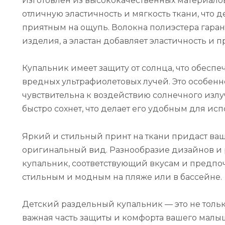
Изготовлен из высококачественных материало
отличную эластичность и мягкость ткани, что 
приятным на ощупь. Волокна полиэстера гаран
изделия, а эластан добавляет эластичность и п
Купальник имеет защиту от солнца, что обесп
вредных ультрафиолетовых лучей. Это особенно
чувствительна к воздействию солнечного излуч
быстро сохнет, что делает его удобным для ис
Яркий и стильный принт на ткани придаст ва
оригинальный вид. Разнообразие дизайнов и 
купальник, соответствующий вкусам и предпоч
стильным и модным на пляже или в бассейне.
Детский раздельный купальник — это не тольк
важная часть защиты и комфорта вашего малы