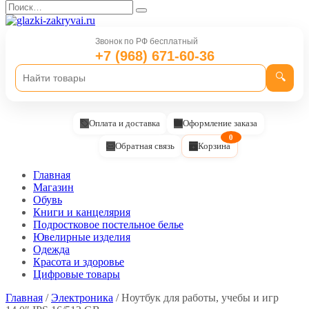
Перейти
Search
к
for:
содержанию
Звонок по РФ бесплатный
+7 (968) 671-60-36
🔍
Оплата и доставка
Оформление заказа
0
Обратная связь
Корзина
Главная
Магазин
Обувь
Книги и канцелярия
Подростковое постельное белье
Ювелирные изделия
Одежда
Красота и здоровье
Цифровые товары
Главная
/
Электроника
/ Ноутбук для работы, учебы и игр