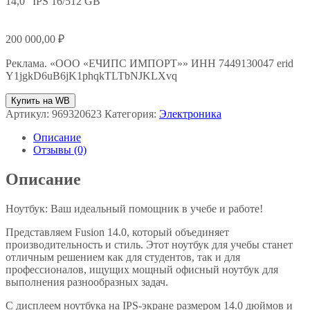
14,0″ IPS 16/512 GB
200 000,00
₽
Реклама. «ООО «ЕЧИПС ИМПОРТ»» ИНН 7449130047 erid
Y1jgkD6uB6jK1phqkTLTbNJKLXvq
Купить на WB
Артикул:
969320623
Категория:
Электроника
Описание
Отзывы (0)
Описание
Ноутбук: Ваш идеальный помощник в учебе и работе!
Представляем Fusion 14.0, который объединяет
производительность и стиль. Этот ноутбук для учебы станет
отличным решением как для студентов, так и для
профессионалов, ищущих мощный офисный ноутбук для
выполнения разнообразных задач.
С дисплеем ноутбука на IPS-экране размером 14.0 дюймов и