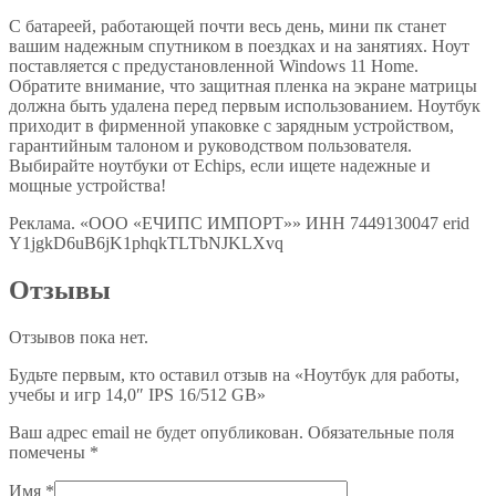
С батареей, работающей почти весь день, мини пк станет
вашим надежным спутником в поездках и на занятиях. Ноут
поставляется с предустановленной Windows 11 Home.
Обратите внимание, что защитная пленка на экране матрицы
должна быть удалена перед первым использованием. Ноутбук
приходит в фирменной упаковке с зарядным устройством,
гарантийным талоном и руководством пользователя.
Выбирайте ноутбуки от Eсhips, если ищете надежные и
мощные устройства!
Реклама. «ООО «ЕЧИПС ИМПОРТ»» ИНН 7449130047 erid
Y1jgkD6uB6jK1phqkTLTbNJKLXvq
Отзывы
Отзывов пока нет.
Будьте первым, кто оставил отзыв на «Ноутбук для работы,
учебы и игр 14,0″ IPS 16/512 GB»
Ваш адрес email не будет опубликован.
Обязательные поля
помечены
*
Имя
*