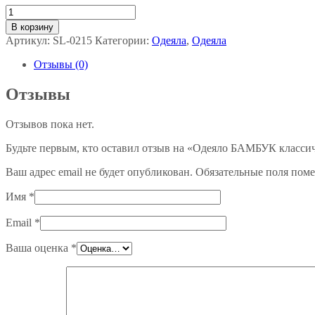
Количество
товара
В корзину
Одеяло
Артикул:
SL-0215
Категории:
Одеяла
,
Одеяла
БАМБУК
классическое
Отзывы (0)
белое
Отзывы
Отзывов пока нет.
Будьте первым, кто оставил отзыв на «Одеяло БАМБУК классич
Ваш адрес email не будет опубликован.
Обязательные поля пом
Имя
*
Email
*
Ваша оценка
*