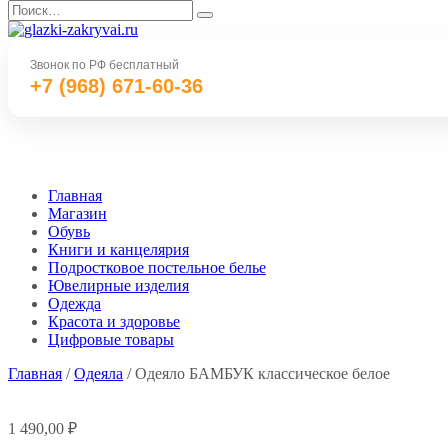
Перейти
Search
к
for:
содержанию
Звонок по РФ бесплатный
+7 (968) 671-60-36
Главная
Магазин
Обувь
Книги и канцелярия
Подростковое постельное белье
Ювелирные изделия
Одежда
Красота и здоровье
Цифровые товары
Главная
/
Одеяла
/ Одеяло БАМБУК классическое белое
1 490,00
₽