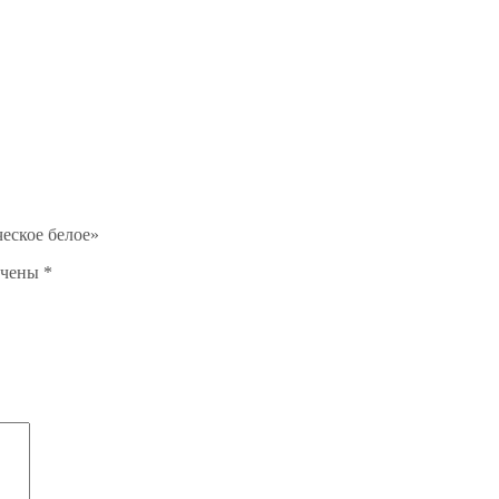
еское белое»
ечены
*