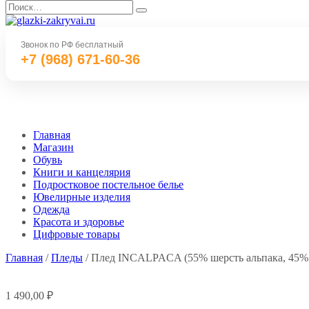
Перейти
Search
к
for:
содержанию
Звонок по РФ бесплатный
+7 (968) 671-60-36
Главная
Магазин
Обувь
Книги и канцелярия
Подростковое постельное белье
Ювелирные изделия
Одежда
Красота и здоровье
Цифровые товары
Главная
/
Пледы
/ Плед INCALPACA (55% шерсть альпака, 45% 
1 490,00
₽