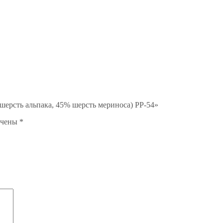
ерсть альпака, 45% шерсть мериноса) PP-54»
ечены
*