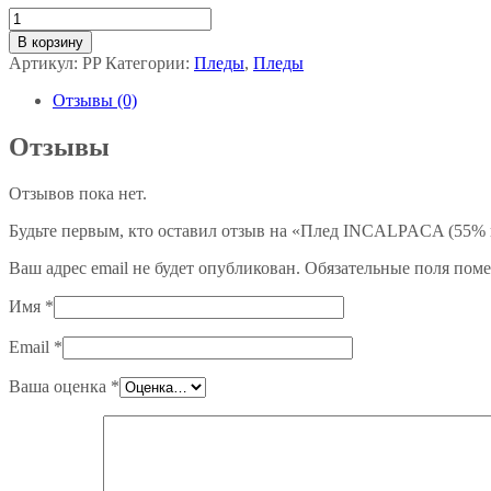
Количество
товара
В корзину
Плед
Артикул:
PP
Категории:
Пледы
,
Пледы
INCALPACA
(55%
Отзывы (0)
шерсть
альпака,
Отзывы
45%
шерсть
Отзывов пока нет.
мериноса)
PP-
Будьте первым, кто оставил отзыв на «Плед INCALPACA (55% ш
54
Ваш адрес email не будет опубликован.
Обязательные поля пом
Имя
*
Email
*
Ваша оценка
*